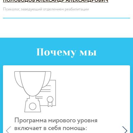
ПОЛОВОДОВ АЛЕКСАНДР АЛЕКСАНДРОВИЧ
Психолог, заведующий отделением реабилитации
Почему мы
Нали
Программа мирового уровня
рабо
включает в себя помощь: