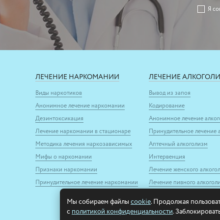
Я со
ЛЕЧЕНИЕ НАРКОМАНИИ
ЛЕЧЕНИЕ АЛКОГОЛ
Виды наркотиков
Вывод из запоя
Анонимное лечение наркомании
Кодирование
Дезинтоксикация
Анонимное лечение алко
Лечение наркомании в стационаре
Принудительное лечение 
Методика лечения наркозависимых
Аптечный алкоголизм
Мифы о наркомании
Интервенция
Признаки наркомании
Лечение женского алкого
Принудительное лечение наркомании
Лечение пивного алкогол
Мы собираем файлы
cookie
. Продолжая пользоват
с
политикой конфиденциальности
. Заблокироват