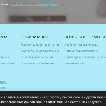
гласен с
на обработку персональных данных
ИЗМА
РЕАБИЛИТАЦИЯ
ПСИХОЛОГИЧЕСКАЯ ПО
Реабилитация от наркомании
Наркологическая помощь
Реабилитация от алкоголизма
Помощь при алкоголизме
голизма
12 шагов в реабилитации
Прием врача психиатра-наркол
алкоголизма
Программа реабилитации
Созависимость
лизма
изма
ься сайтом,вы соглашаетесь на обработку файлов cookie и других поль
ь использование файлов cookie сайтом можно в настройках браузера.