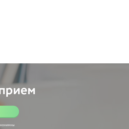
 прием
 анонимны